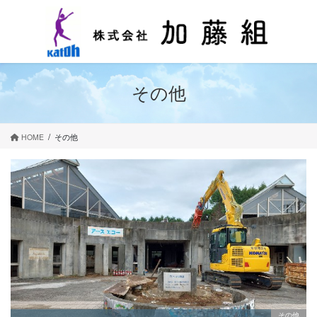
コ
ナ
ン
ビ
テ
ゲ
ン
ー
ツ
シ
に
ョ
その他
移
ン
動
に
移
HOME
その他
動
その他