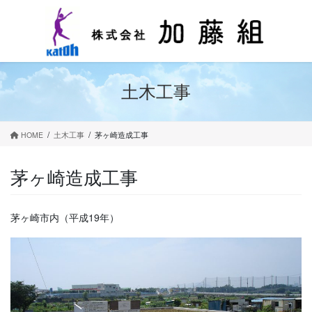
コ
ナ
ン
ビ
テ
ゲ
ン
ー
ツ
シ
に
ョ
土木工事
移
ン
動
に
移
HOME
土木工事
茅ヶ崎造成工事
動
茅ヶ崎造成工事
茅ヶ崎市内（平成19年）