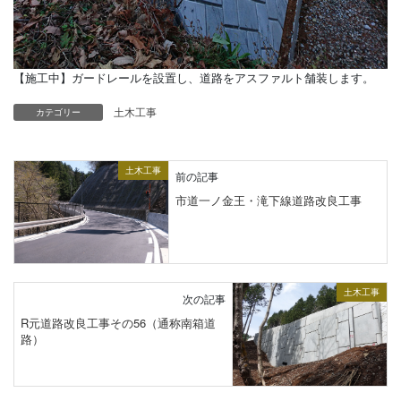
【施工中】ガードレールを設置し、道路をアスファルト舗装します。
土木工事
カテゴリー
土木工事
前の記事
市道一ノ金王・滝下線道路改良工事
土木工事
次の記事
R元道路改良工事その56（通称南箱道
路）