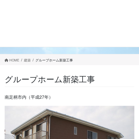
コ
ナ
ン
ビ
テ
ゲ
ン
ー
ツ
シ
に
ョ
建築
移
ン
動
に
移
HOME
建築
グループホーム新築工事
動
グループホーム新築工事
南足柄市内（平成27年）