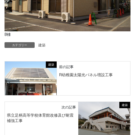
B棟
建築
カテゴリー
建築
前の記事
R幼稚園太陽光パネル増設工事
建築
次の記事
県立足柄高等学校体育館改修及び耐震
補強工事