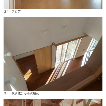
２F フロア
２F 吹き抜けからの眺め